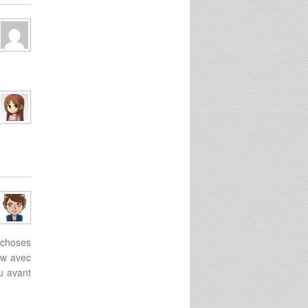
s choses
low avec
vu avant