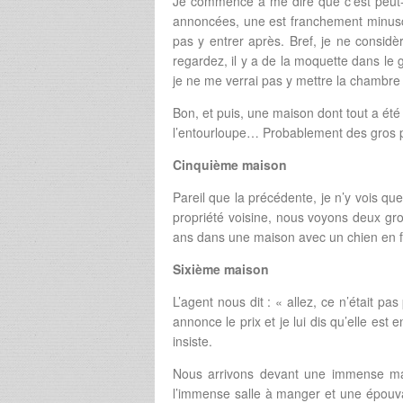
Je commence à me dire que c’est peut-ê
annoncées, une est franchement minuscu
pas y entrer après. Bref, je ne consi
regardez, il y a de la moquette dans le g
je ne me verrai pas y mettre la chambr
Bon, et puis, une maison dont tout a été 
l’entourloupe… Probablement des gros 
Cinquième maison
Pareil que la précédente, je n’y vois que
propriété voisine, nous voyons deux gr
ans dans une maison avec un chien en fac
Sixième maison
L’agent nous dit : « allez, ce n’était pas
annonce le prix et je lui dis qu’elle est
insiste.
Nous arrivons devant une immense mais
l’immense salle à manger et une épouva