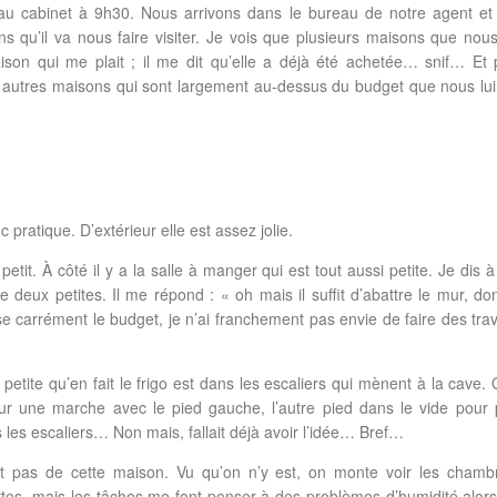
au cabinet à 9h30. Nous arrivons dans le bureau de notre agent et 
ns qu’il va nous faire visiter. Je vois que plusieurs maisons que nou
ison qui me plait ; il me dit qu’elle a déjà été achetée… snif… Et 
rs autres maisons qui sont largement au-dessus du budget que nous lui
c pratique. D’extérieur elle est assez jolie.
etit. À côté il y a la salle à manger qui est tout aussi petite. Je dis à
 deux petites. Il me répond : « oh mais il suffit d’abattre le mur, do
sse carrément le budget, je n’ai franchement pas envie de faire des tr
t petite qu’en fait le frigo est dans les escaliers qui mènent à la cave. 
ur une marche avec le pied gauche, l’autre pied dans le vide pour 
ns les escaliers… Non mais, fallait déjà avoir l’idée… Bref…
it pas de cette maison. Vu qu’on n’y est, on monte voir les chamb
rtes, mais les tâches me font penser à des problèmes d’humidité alors 