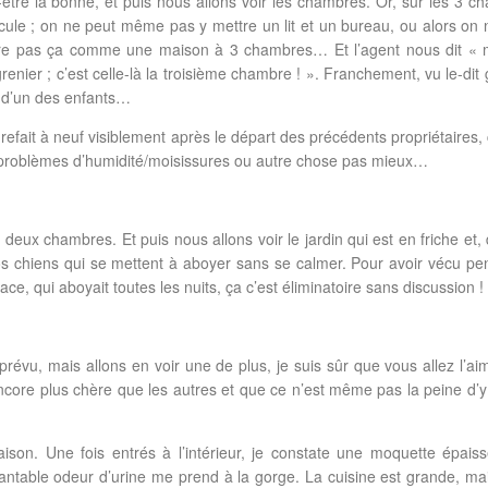
tre la bonne, et puis nous allons voir les chambres. Or, sur les 3 c
le ; on ne peut même pas y mettre un lit et un bureau, ou alors on 
dère pas ça comme une maison à 3 chambres… Et l’agent nous dit « m
renier ; c’est celle-là la troisième chambre ! ». Franchement, vu le-dit 
e d’un des enfants…
refait à neuf visiblement après le départ des précédents propriétaires,
problèmes d’humidité/moisissures ou autre chose pas mieux…
 deux chambres. Et puis nous allons voir le jardin qui est en friche et,
os chiens qui se mettent à aboyer sans se calmer. Pour avoir vécu pe
e, qui aboyait toutes les nuits, ça c’est éliminatoire sans discussion !
 prévu, mais allons en voir une de plus, je suis sûr que vous allez l’aim
 encore plus chère que les autres et que ce n’est même pas la peine d’y a
on. Une fois entrés à l’intérieur, je constate une moquette épais
ntable odeur d’urine me prend à la gorge. La cuisine est grande, ma