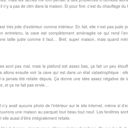
 il n’y a pas de clim dans la maison. Et pour finir, c’est du chauffage du f
t très jolie d’extérieur comme intérieur. En fait, elle n’est pas juste jol
bien entretenu, la cave est complètement aménagée ce qui rend l’e
d’une taille juste comme il faut… Bref, super maison, mais quand mê
es sont pas mal, mais le plafond est assez bas, ça fait un peu étouff
ous allons ensuite voir la cave qui est dans un état catastrophique : ell
e n’a jamais été refaite depuis. Ça donne une idée assez négative de l
ne, et ça ne fait pas envie…
l n’y avait aucune photo de l’intérieur sur le site internet, même si d’e
découvrons une maison au parquet tout beau tout neuf. Les fenêtres son
 elle aussi d’être intégralement refaite.