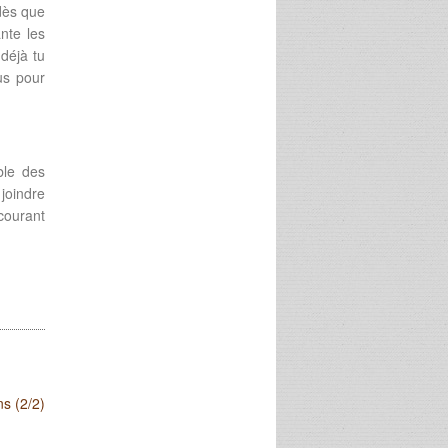
 dès que
ante les
 déjà tu
us pour
ble des
 joindre
 courant
ns (2/2)