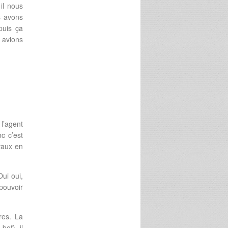
il nous
s avons
puis ça
 avions
 l’agent
nc c’est
avaux en
Oui oui,
pouvoir
res. La
bof), il