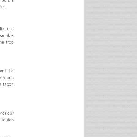
iel.
ie, elle
nsemble
me trop
ant. Le
e a pris
a façon
xtérieur
t toutes