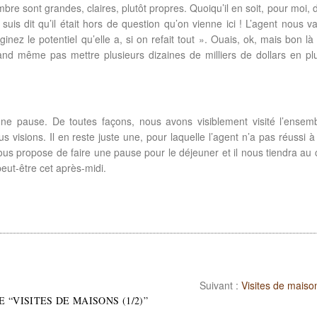
bre sont grandes, claires, plutôt propres. Quoiqu’il en soit, pour moi,
uis dit qu’il était hors de question qu’on vienne ici ! L’agent nous v
nez le potentiel qu’elle a, si on refait tout ». Ouais, ok, mais bon là
nd même pas mettre plusieurs dizaines de milliers de dollars en pl
une pause. De toutes façons, nous avons visiblement visité l’ensem
 visions. Il en reste juste une, pour laquelle l’agent n’a pas réussi à
Il nous propose de faire une pause pour le déjeuner et il nous tiendra au
 peut-être cet après-midi.
Suivant :
Visites de maiso
E “
VISITES DE MAISONS (1/2)
”