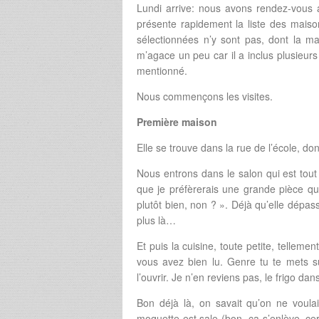
Lundi arrive: nous avons rendez-vous 
présente rapidement la liste des maiso
sélectionnées n’y sont pas, dont la ma
m’agace un peu car il a inclus plusieu
mentionné.
Nous commençons les visites.
Première maison
Elle se trouve dans la rue de l’école, don
Nous entrons dans le salon qui est tout p
que je préfèrerais une grande pièce que
plutôt bien, non ? ». Déjà qu’elle dépa
plus là…
Et puis la cuisine, toute petite, tellemen
vous avez bien lu. Genre tu te mets s
l’ouvrir. Je n’en reviens pas, le frigo da
Bon déjà là, on savait qu’on ne voula
moquette est sale (bon, ça s’enlève, ce