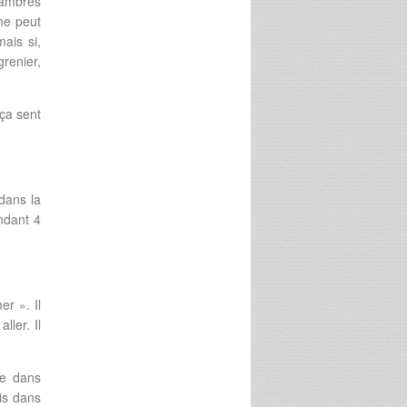
hambres
ne peut
ais si,
grenier,
 ça sent
 dans la
ndant 4
er ». Il
ller. Il
se dans
is dans