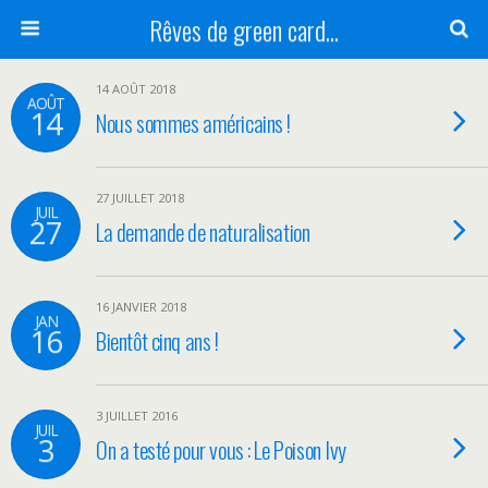
Rêves de green card...
14 AOÛT 2018
AOÛT
14
Nous sommes américains !
27 JUILLET 2018
JUIL
27
La demande de naturalisation
16 JANVIER 2018
JAN
16
Bientôt cinq ans !
3 JUILLET 2016
JUIL
3
On a testé pour vous : Le Poison Ivy