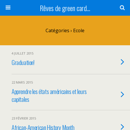
Rêves de green card...
Catégories ›
Ecole
4 JUILLET 2015
Graduation!
22 MARS 2015
Apprendre les états américains et leurs
capitales
23 FÉVRIER 2015
African-American History Month