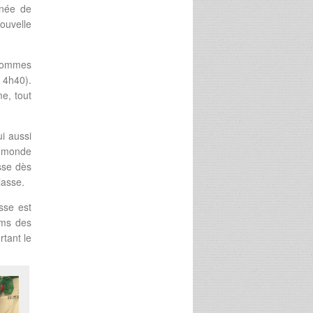
nnée de
ouvelle
 sommes
 4h40).
e, tout
i aussi
de monde
sse dès
lasse.
sse est
oms des
rtant le