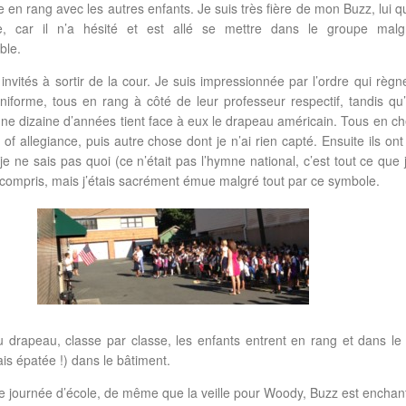
 en rang avec les autres enfants. Je suis très fière de mon Buzz, lui qu
de, car il n’a hésité et est allé se mettre dans le groupe mal
ble.
invités à sortir de la cour. Je suis impressionnée par l’ordre qui règ
niforme, tous en rang à côté de leur professeur respectif, tandis qu
ne dizaine d’années tient face à eux le drapeau américain. Tous en chœ
 of allegiance, puis autre chose dont je n’ai rien capté. Ensuite ils on
e ne sais pas quoi (ce n’était pas l’hymne national, c’est tout ce que
en compris, mais j’étais sacrément émue malgré tout par ce symbole.
u drapeau, classe par classe, les enfants entrent en rang et dans le 
ais épatée !) dans le bâtiment.
e journée d’école, de même que la veille pour Woody, Buzz est enchant