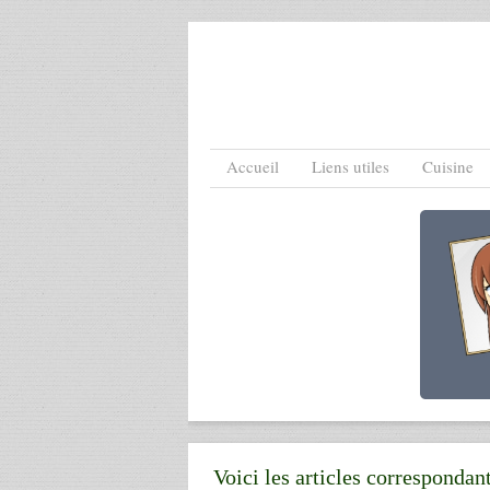
Menu
Skip to content
Accueil
Liens utiles
Cuisine
Voici les articles correspondan