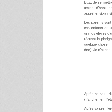
Buzz de se mettre
timide d’habitu
appréhension visi
Les parents sont 
ces enfants en u
grands élèves d’u
récitent le pledge
quelque chose – j
dire). Je n’ai ri
Après ce salut d
(franchement j’ét
Après sa premièr