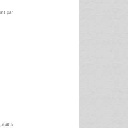
ons par
i dit à