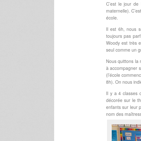
C’est le jour d
maternelle). C’es
école.
Il est 6h, nous
toujours pas par
Woody est très ex
seul comme un gra
Nous quittons la 
à accompagner son
(l’école commenc
8h). On nous ind
Il y a 4 classes
décorée sur le t
enfants sur leur 
nom des maîtress