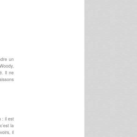
ndre un
 Woody,
. Il ne
aissons
: il est
c’est la
oirs, il