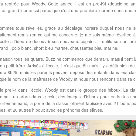
e la rentrée pour Woody. Cette année il est en pre-K4 (deuxième a
t un grand jour aussi parce que c’est une première journée dans une n
 sommes tous réveillés, grâce au décalage horaire duquel nous ne
faitement remis (en ce qui me concerne, je me suis même réveillée à
cité à l’idée de découvrir ses nouveaux copains. Il enfile son uniform
nd : polo blanc, short bleu marine, chaussettes bleu marine.
maison tous les quatre. Buzz ne commence que demain, mais il tient lu
 petit frère. Arrivés à l’école, il n’est que 8h mais il y a déjà plein 
e à 8h25, mais les parents peuvent déposer les enfants dans leur cla
ique le nom de la maîtresse de Woody et nous nous rendons dans sa c
 de preK4 dans l’école. Woody est dans le groupe des hiboux. La cla
hème : un arbre dans le coin, des images d’hiboux pour écrire les n
portemanteaux, la porte de la classe joliment tapissée avec 2 hiboux po
es, et 20 autres hiboux avec les prénoms des élèves.