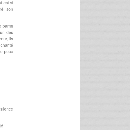
i est si
gré son
ne parmi
’un des
ur, ils
t chanté
 je peux
silence
é !